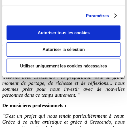
personnes dans ce temps autrement."
De paroissiens :
Paramètres
" Que d’émotions dans ce moment continu de prière et de
recueillement. Sentiment d’avoir été prise en main du
Autoriser tous les cookies
début à la fin, emportée, portée, ailée… Bref, un lâcher
prise pour un renouveau !
Très belle fluidité et continuité
dans les séquences et leur enchaînement, des prestations
Autoriser la sélection
musicales excellentes, un parcours de prière sensible et
touchant, la découverte de talents méconnus…"
Utiliser uniquement les cookies nécessaires
" Merci pour tous ces moments de fraternité durant ce
weekend avec Crescendo : la préparation reste un grand
moment de partage, de richesse et de réflexions... nous
sommes prêts pour nous investir avec de nouvelles
personnes dans ce temps autrement. "
De musiciens professionnels :
"C'est un projet qui nous tenait particulièrement à cœur.
Grâce à ce culte artistique et grâce à Crescendo, nous