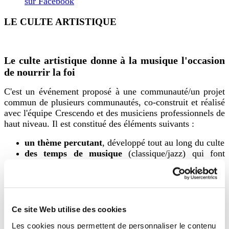
sur Facebook
LE CULTE ARTISTIQUE
Le culte artistique donne à la musique l'occasion
de nourrir la foi
C'est un événement
proposé à une communauté/un projet
commun de plusieurs communautés, co-construit et réalisé
avec l'équipe Crescendo et
des musiciens professionnels de
haut niveau. Il est constitué des éléments suivants :
un thème
percutant
, développé tout au long du culte
des temps de musique
(classique/jazz) qui font
partie intégrale du culte
des chants d'assemblée
, arrangés et joués par les
musiciens professionnels
un parcours spirituel
imaginé et réalisé par des
paroissiens en collaboration avec l'équipe Crescendo
Ce site Web utilise des cookies
France, constitué d'éléments d’art plastique, de
Les cookies nous permettent de personnaliser le contenu
textes….favorisant la méditation et la réflexion