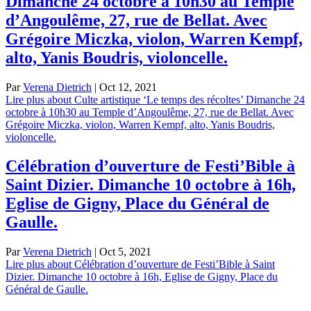
Dimanche 24 octobre à 10h30 au Temple
d’Angoulême, 27, rue de Bellat. Avec
Grégoire Miczka, violon, Warren Kempf,
alto, Yanis Boudris, violoncelle.
Par
Verena Dietrich
|
Oct 12, 2021
Lire plus
about Culte artistique ‘Le temps des récoltes’ Dimanche 24
octobre à 10h30 au Temple d’Angoulême, 27, rue de Bellat. Avec
Grégoire Miczka, violon, Warren Kempf, alto, Yanis Boudris,
violoncelle.
Célébration d’ouverture de Festi’Bible à
Saint Dizier. Dimanche 10 octobre à 16h,
Eglise de Gigny, Place du Général de
Gaulle.
Par
Verena Dietrich
|
Oct 5, 2021
Lire plus
about Célébration d’ouverture de Festi’Bible à Saint
Dizier. Dimanche 10 octobre à 16h, Eglise de Gigny, Place du
Général de Gaulle.